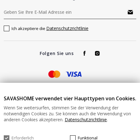
Datenschutzrichtlinie
Ich akzeptiere die
Folgen Sie uns
Impressum - Verantwortlich für den Betrieb von
SAVASHOME verwendet vier Haupttypen von Cookies.
www.savashome.at und von SAVAS Home angebotene Produkte
Wenn Sie weitersurfen, stimmen Sie der Verwendung der
und Dienstleistungen: Žaros g. 17 LT04125 Vilnius Lithuania
notwendigen Cookies zu. Sie können auch die Verwendung von
Umsatzsteuer-Identifikationsnummer: LT100015220214 Bitte
anderen Cookies akzeptieren.
Datenschutzrichtlinie
.
senden Sie keine Waren ohne vorherige Bestätigung an diese
Adresse zurück. Informationen zur Retoure finden Sie unter
diesem Link: https://www.savashome.at/rueckgabebedingungen-
Erforderlich
Funktional
fuer-waren Gerne können Sie sich mit uns in Verbindung setzen: