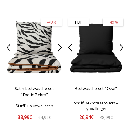
-40%
TOP
-45%
Satin bettwäsche set
Bettwäsche set "Ozai"
"Exotic Zebra"
Stoff:
Mikrofaser-Satin –
Stoff:
Baumwollsatin
Hypoallergen
38,99€
26,94€
64,99€
48,99€