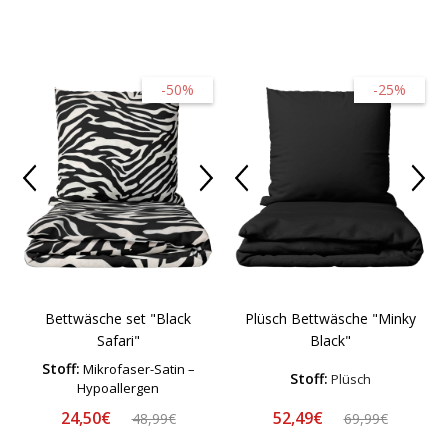
-50%
-25%
Bettwäsche set "Black
Plüsch Bettwäsche "Minky
Safari"
Black"
Stoff:
Mikrofaser-Satin –
Stoff:
Plüsch
Hypoallergen
24,50€
52,49€
48,99€
69,99€