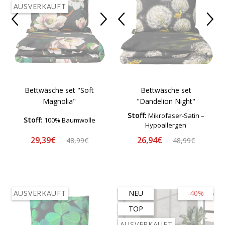
AUSVERKAUFT
Bettwäsche set "Soft
Bettwäsche set
Magnolia"
"Dandelion Night"
Stoff:
Mikrofaser-Satin –
Stoff:
100% Baumwolle
Hypoallergen
29,39€
26,94€
48,99€
48,99€
AUSVERKAUFT
NEU
-40%
TOP
AUSVERKAUFT