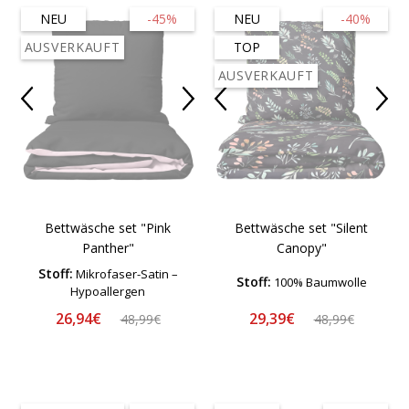
NEU
-45%
NEU
-40%
AUSVERKAUFT
TOP
AUSVERKAUFT
Bettwäsche set "Pink
Bettwäsche set "Silent
Panther"
Canopy"
Stoff:
Mikrofaser-Satin –
Stoff:
100% Baumwolle
Hypoallergen
26,94€
29,39€
48,99€
48,99€