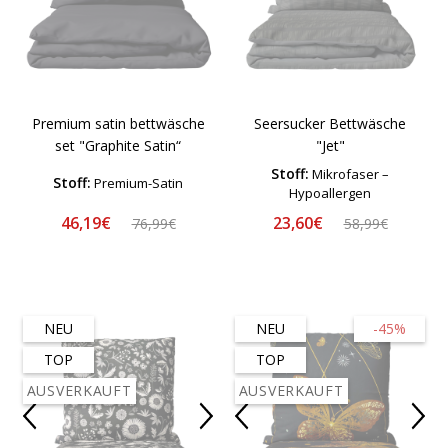
Premium satin bettwäsche
Seersucker Bettwäsche
set "Graphite Satin“
"Jet"
Stoff:
Mikrofaser –
Stoff:
Premium-Satin
Hypoallergen
46,19€
23,60€
76,99€
58,99€
NEU
NEU
-45%
TOP
TOP
AUSVERKAUFT
AUSVERKAUFT