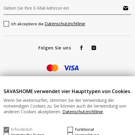
Datenschutzrichtlinie
Ich akzeptiere die
Folgen Sie uns
Impressum - Verantwortlich für den Betrieb von
SAVASHOME verwendet vier Haupttypen von Cookies.
www.savashome.at und von SAVAS Home angebotene Produkte
Wenn Sie weitersurfen, stimmen Sie der Verwendung der
und Dienstleistungen: Žaros g. 17 LT04125 Vilnius Lithuania
notwendigen Cookies zu. Sie können auch die Verwendung von
Umsatzsteuer-Identifikationsnummer: LT100015220214 Bitte
anderen Cookies akzeptieren.
Datenschutzrichtlinie
.
senden Sie keine Waren ohne vorherige Bestätigung an diese
Adresse zurück. Informationen zur Retoure finden Sie unter
diesem Link: https://www.savashome.at/rueckgabebedingungen-
Erforderlich
Funktional
fuer-waren Gerne können Sie sich mit uns in Verbindung setzen: