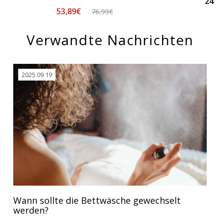
24,
53,89€
76,99€
Verwandte Nachrichten
2025 09 19
Wann sollte die Bettwäsche gewechselt
werden?