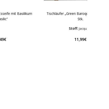
sseife mit Basilikum
Tischläufer „Green Baroque table runne
silic“
Stk.
Stoff:
Jacquard
,49€
11,99€