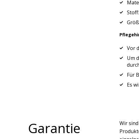
Mate
Stoff
Größ
Pflegehi
Vor 
Um di
durc
Für B
Es wi
Garantie
Wir sin
Produkte