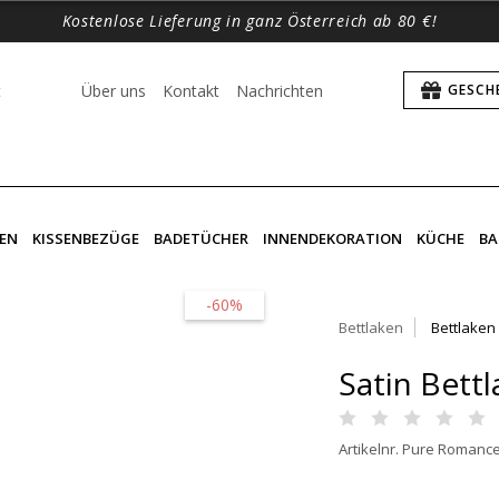
Kostenlose Lieferung in ganz Österreich ab 80 €!
t
Über uns
Kontakt
Nachrichten
GESCH
EN
KISSENBEZÜGE
BADETÜCHER
INNENDEKORATION
KÜCHE
BA
-60%
Bettlaken
Bettlaken
Satin Bett
Artikelnr. Pure Romanc