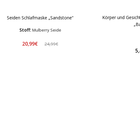
Körper und Gesicht
Seiden Schlafmaske „Sandstone“
„Ba
Stoff:
Mulberry Seide
20,99€
24,99€
5