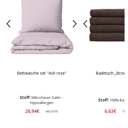
Bettwäsche set "Ash rose"
Badetuch „Brown
Stoff:
Mikrofaser-Satin –
Stoff:
100% Bau
Hypoallergen
26,94€
6,63€
48,99€
7,