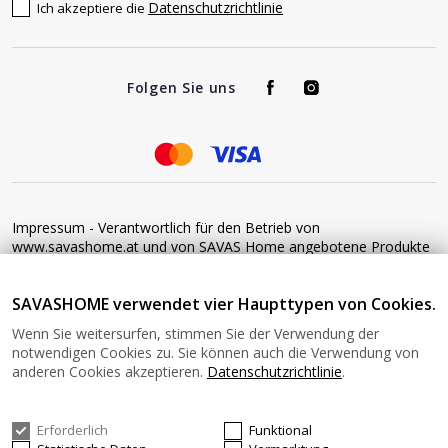
Datenschutzrichtlinie
Ich akzeptiere die
Folgen Sie uns
Impressum - Verantwortlich für den Betrieb von
www.savashome.at und von SAVAS Home angebotene Produkte
und Dienstleistungen: Žaros g. 17 LT04125 Vilnius Lithuania
Umsatzsteuer-Identifikationsnummer: LT100015220214 Bitte
SAVASHOME verwendet vier Haupttypen von Cookies.
senden Sie keine Waren ohne vorherige Bestätigung an diese
Adresse zurück. Informationen zur Retoure finden Sie unter
Wenn Sie weitersurfen, stimmen Sie der Verwendung der
diesem Link: https://www.savashome.at/rueckgabebedingungen-
notwendigen Cookies zu. Sie können auch die Verwendung von
fuer-waren Gerne können Sie sich mit uns in Verbindung setzen:
anderen Cookies akzeptieren.
Datenschutzrichtlinie
.
Montag − Freitag: 08:00−16:00 Uhr E-Mail: Info@savashome.at
Erforderlich
Funktional
© 2026 SAVASHOME Alle Rechte vorbehalten.