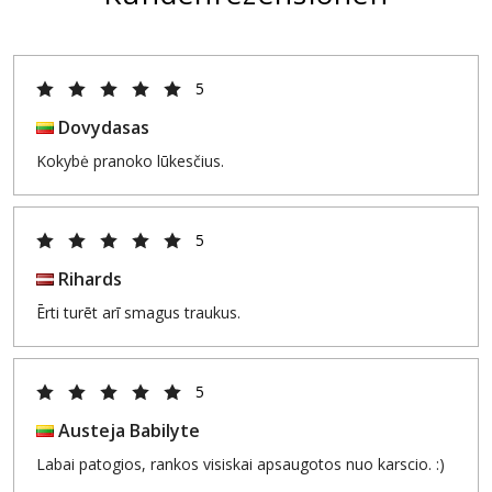
5
Dovydasas
Kokybė pranoko lūkesčius.
5
Rihards
Ērti turēt arī smagus traukus.
5
Austeja Babilyte
Labai patogios, rankos visiskai apsaugotos nuo karscio. :)