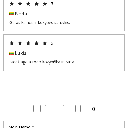
5
Neda
Geras kainos ir kokybės santykis.
5
Lukis
Medžiaga atrodo kokybiška ir tvirta.
0