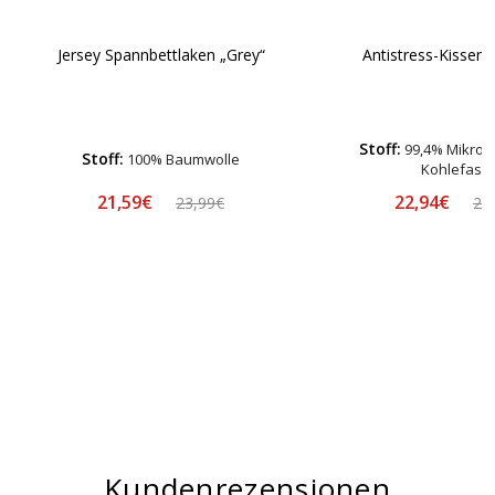
Antistress-Kissen 
Jersey Spannbettlaken „Grey“
Stoff:
99,4% Mikrofa
Stoff:
100% Baumwolle
Kohlefase
21,59€
22,94€
23,99€
26
Kundenrezensionen