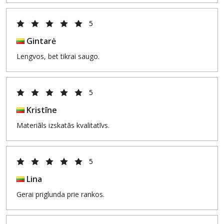
5
Gintarė
Lengvos, bet tikrai saugo.
5
Kristīne
Materiāls izskatās kvalitatīvs.
5
Lina
Gerai priglunda prie rankos.