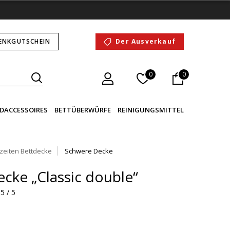
ENKGUTSCHEIN
Der Ausverkauf
0
0
DACCESSOIRES
BETTÜBERWÜRFE
REINIGUNGSMITTEL
szeiten Bettdecke
Schwere Decke
cke „Classic double“
5 / 5
e