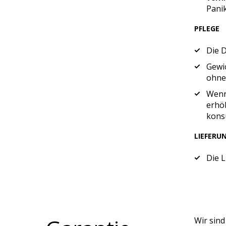
Pani
PFLEGE
Die 
Gewic
ohne 
Wenn 
erhöh
konsu
LIEFERU
Die 
Wir sin