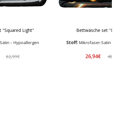
 "Squared Light"
Bettwäsche set "Lavahive"
Stoff:
Satin – Hypoallergen
Mikrofaser-Satin – Hypoallerge
€
26,94€
62,99€
48,99€