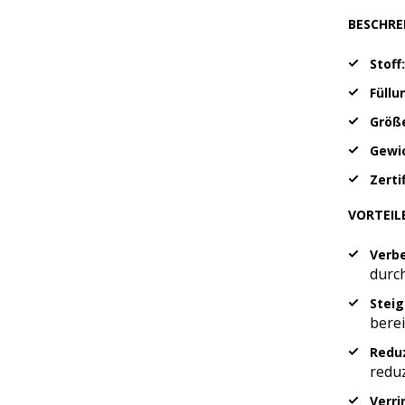
BESCHRE
Stoff:
Füllu
Größ
Gewi
Zerti
VORTEIL
Verbe
durch
Steig
bere
Reduz
reduz
Verr