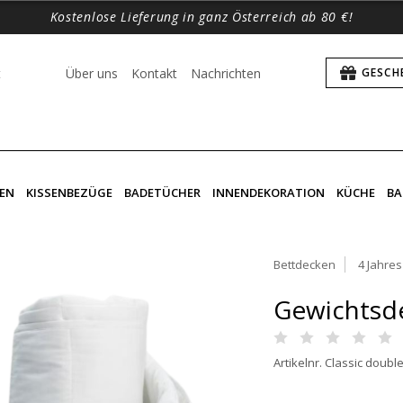
Kostenlose Lieferung in ganz Österreich ab 80 €!
t
Über uns
Kontakt
Nachrichten
GESCH
EN
KISSENBEZÜGE
BADETÜCHER
INNENDEKORATION
KÜCHE
BA
Bettdecken
4 Jahre
Gewichtsde
Artikelnr. Classic doubl