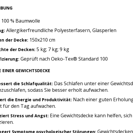
IBUNG
100 % Baumwolle
Allergikerfreundliche Polyesterfasern, Glasperlen
ng:
150x210 cm
en der Decke:
5 kg; 7 kg; 9 kg
chte der Decken:
Geprüft nach Oeko-Tex® Standard 100
fizierung:
E EINER GEWICHTSDECKE
Das Schlafen unter einer Gewichtsd
ssert die Schlafqualität:
zuschlafen, sodass Sie besser erholt aufwachen.
Nach einer guten Erholung
ert die Energie und Produktivität:
it für den Tag aufwachen.
Eine Gewichtsdecke kann helfen, sich
iert Stress und Angst:
ieren.
Gewichtsdecken 
ingert Symptome psychologischer Störungen: