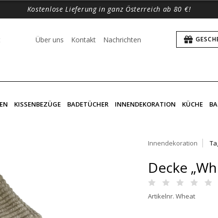
Kostenlose Lieferung in ganz Österreich ab 80 €!
t
Über uns
Kontakt
Nachrichten
GESCH
EN
KISSENBEZÜGE
BADETÜCHER
INNENDEKORATION
KÜCHE
BA
Innendekoration
Ta
Decke „Wh
Artikelnr. Wheat