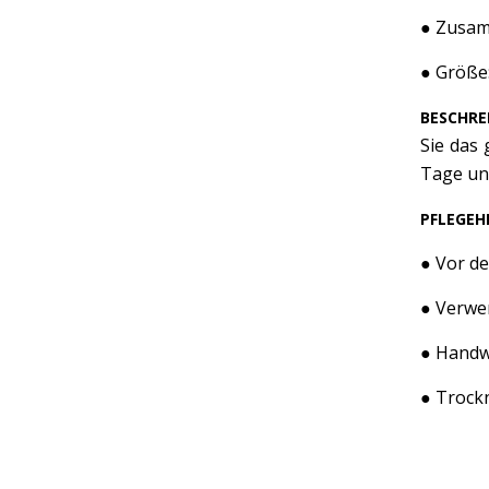
● Zusam
● Größe
BESCHRE
Sie das 
Tage un
PFLEGEH
● Vor d
● Verwe
● Handw
● Trock