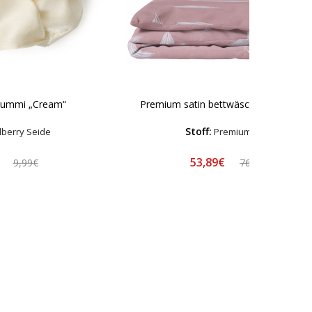
gummi „Cream“
Premium satin bettwäsche set "Flopsi
Stoff:
berry Seide
Premium-Satin
€
53,89€
9,99€
76,99€