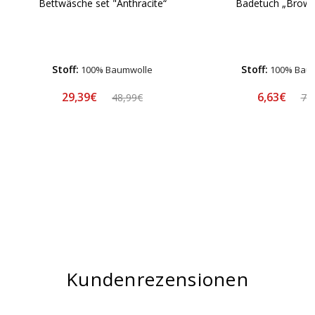
Bettwäsche set "Anthracite“
Badetuch „Brown
Stoff:
Stoff:
100% Baumwolle
100% Bau
29,39€
6,63€
48,99€
7,
Kundenrezensionen