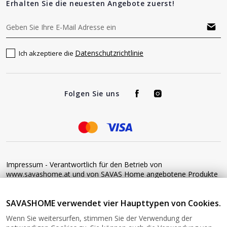
Erhalten Sie die neuesten Angebote zuerst!
Datenschutzrichtlinie
Ich akzeptiere die
Folgen Sie uns
Impressum - Verantwortlich für den Betrieb von
www.savashome.at und von SAVAS Home angebotene Produkte
und Dienstleistungen: Žaros g. 17 LT04125 Vilnius Lithuania
Umsatzsteuer-Identifikationsnummer: LT100015220214 Bitte
SAVASHOME verwendet vier Haupttypen von Cookies.
senden Sie keine Waren ohne vorherige Bestätigung an diese
Adresse zurück. Informationen zur Retoure finden Sie unter
Wenn Sie weitersurfen, stimmen Sie der Verwendung der
diesem Link: https://www.savashome.at/rueckgabebedingungen-