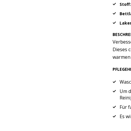
Stoff:
Bett
Lake
BESCHRE
Verbess
Dieses c
warmen 
PFLEGEH
Wasc
Um di
Rein
Für 
Es wi