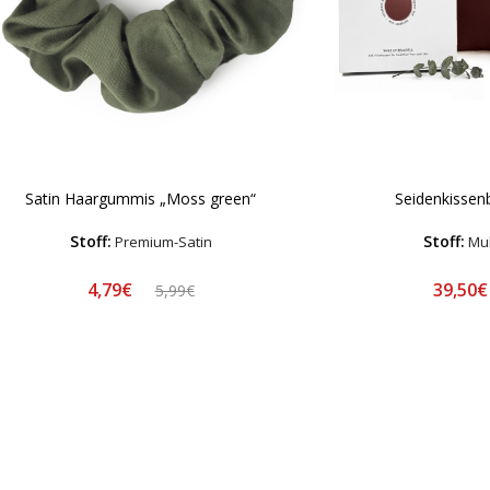
Satin Haargummis „Moss green“
Seidenkissen
Stoff:
Stoff:
Premium-Satin
Mul
4,79€
39,50
5,99€