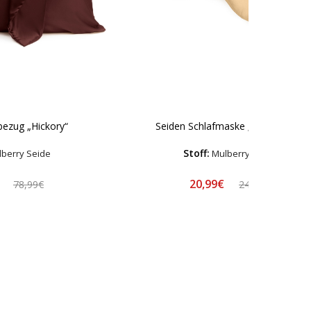
bezug „Hickory“
Seiden Schlafmaske „Sandstone“
Stoff:
berry Seide
Mulberry Seide
€
20,99€
78,99€
24,99€