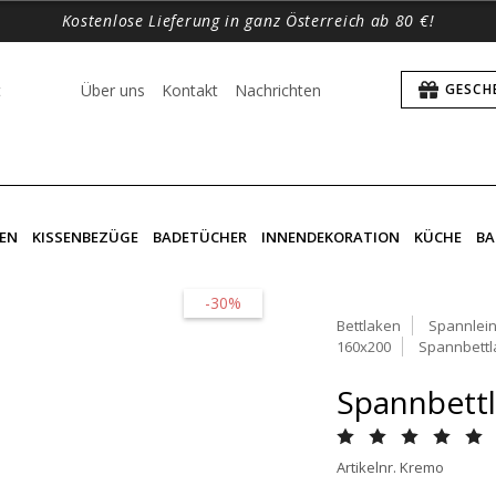
Kostenlose Lieferung in ganz Österreich ab 80 €!
t
Über uns
Kontakt
Nachrichten
GESCH
EN
KISSENBEZÜGE
BADETÜCHER
INNENDEKORATION
KÜCHE
BA
-30%
Bettlaken
Spannlein
160x200
Spannbettl
Spannbett
Artikelnr. Kremo