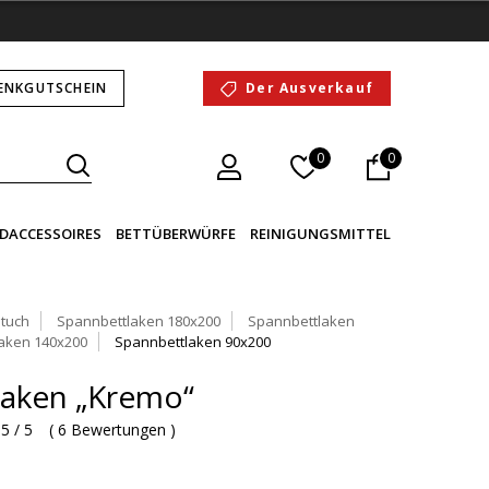
ENKGUTSCHEIN
Der Ausverkauf
0
0
DACCESSOIRES
BETTÜBERWÜRFE
REINIGUNGSMITTEL
tuch
Spannbettlaken 180x200
Spannbettlaken
aken 140x200
Spannbettlaken 90x200
laken „Kremo“
5 / 5
(
6 Bewertungen
)