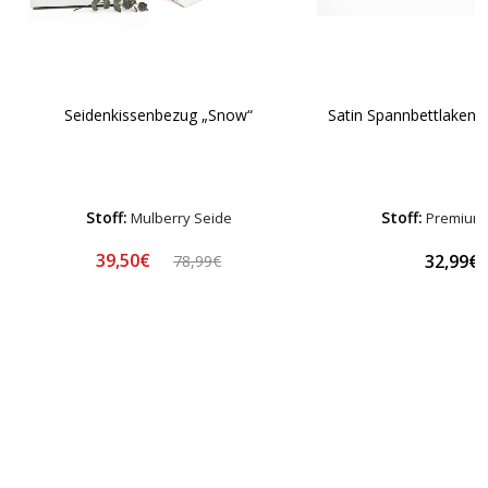
Seidenkissenbezug „Snow“
Satin Spannbettlaken „
Stoff:
Stoff:
Mulberry Seide
Premium-
39,50€
32,99€
78,99€