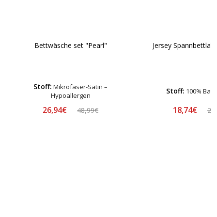
Bettwäsche set "Pearl"
Jersey Spannbettlake
Stoff:
Mikrofaser-Satin –
Stoff:
100% Bau
Hypoallergen
26,94€
18,74€
48,99€
24