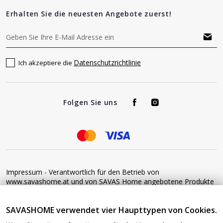
Erhalten Sie die neuesten Angebote zuerst!
Datenschutzrichtlinie
Ich akzeptiere die
Folgen Sie uns
Impressum - Verantwortlich für den Betrieb von
www.savashome.at und von SAVAS Home angebotene Produkte
und Dienstleistungen: Žaros g. 17 LT04125 Vilnius Lithuania
Umsatzsteuer-Identifikationsnummer: LT100015220214 Bitte
SAVASHOME verwendet vier Haupttypen von Cookies.
senden Sie keine Waren ohne vorherige Bestätigung an diese
Adresse zurück. Informationen zur Retoure finden Sie unter