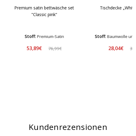
Premium satin bettwäsche set
Tischdecke „White
"Classic pink“
Stoff:
Stoff:
Premium-Satin
Baumwolle und 
53,89€
28,04€
76,99€
32
Kundenrezensionen