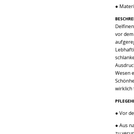
● Mater
BESCHRE
Delfinen
vor dem 
aufgereg
Lebhafti
schlanke
Ausdruck
Wesen ei
Schönhei
wirklic
PFLEGEH
● Vor d
● Aus na
zu veru