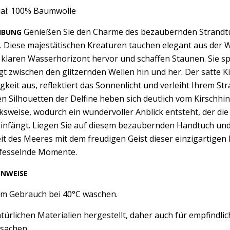
ial: 100% Baumwolle
Genießen Sie den Charme des bezaubernden Strandtuchs
IBUNG
. Diese majestätischen Kreaturen tauchen elegant aus der W
klaren Wasserhorizont hervor und schaffen Staunen. Sie sp
t zwischen den glitzernden Wellen hin und her. Der satte 
gkeit aus, reflektiert das Sonnenlicht und verleiht Ihrem S
n Silhouetten der Delfine heben sich deutlich vom Kirschhi
sweise, wodurch ein wundervoller Anblick entsteht, der di
nfängt. Liegen Sie auf diesem bezaubernden Handtuch und ta
t des Meeres mit dem freudigen Geist dieser einzigartigen 
h fesselnde Momente.
INWEISE
em Gebrauch bei 40°C waschen.
türlichen Materialien hergestellt, daher auch für empfindl
rsachen.