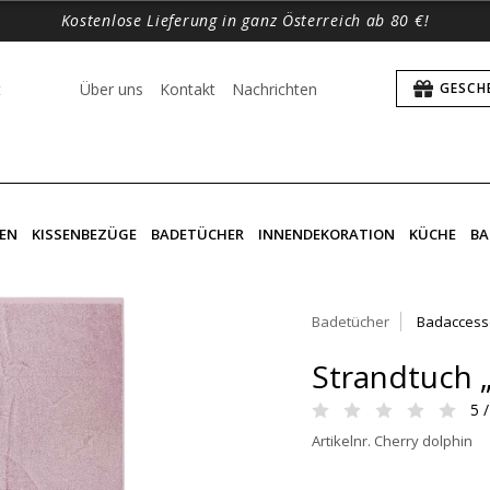
Kostenlose Lieferung in ganz Österreich ab 80 €!
t
Über uns
Kontakt
Nachrichten
GESCH
EN
KISSENBEZÜGE
BADETÜCHER
INNENDEKORATION
KÜCHE
BA
Badetücher
Badaccess
Strandtuch 
5 /
Artikelnr. Cherry dolphin