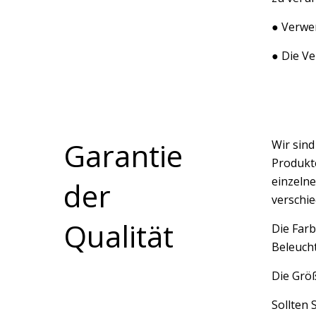
● Verwen
● Die V
Garantie
Wir sin
Produkte
einzelne
der
verschi
Qualität
Die Farb
Beleucht
Die Größ
Sollten 