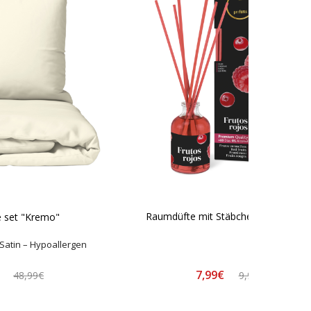
Raumdüfte mit Stäbchen „Raspberry
 set "Kremo"
Satin – Hypoallergen
7,99€
€
9,99€
48,99€