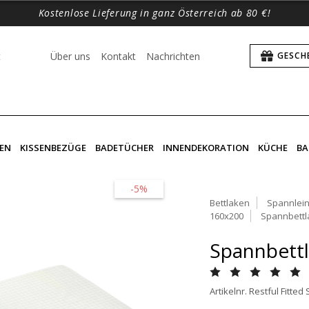
Kostenlose Lieferung in ganz Österreich ab 80 €!
t
Über uns
Kontakt
Nachrichten
GESCH
EN
KISSENBEZÜGE
BADETÜCHER
INNENDEKORATION
KÜCHE
BA
-5%
Bettlaken
Spannlein
160x200
Spannbettl
Spannbettl
Artikelnr. Restful Fitted