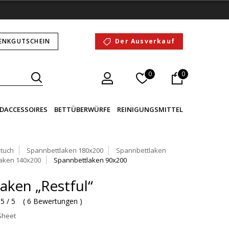
ENKGUTSCHEIN
Der Ausverkauf
0
0
DACCESSOIRES
BETTÜBERWÜRFE
REINIGUNGSMITTEL
tuch
Spannbettlaken 180x200
Spannbettlaken
aken 140x200
Spannbettlaken 90x200
aken „Restful“
5 / 5
(
6 Bewertungen
)
 Sheet