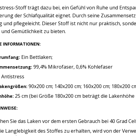
stress-Stoff trägt dazu bei, ein Gefühl von Ruhe und Entspa
rung der Schlafqualität eignet. Durch seine Zusammensetz
g und pflegeleicht. Dieser Stoff ist nicht nur praktisch, so
und Gemütlichkeit zu bieten.
E INFORMATIONEN:
Ein Bettlaken;
erumfang:
99,4% Mikrofaser, 0,6% Kohlefaser
mmensetzung:
Antistress
:
90x200 cm; 140x200 cm; 160x200 cm; 180x200 c
lakengrößen:
25 cm (bei Größe 180x200 cm beträgt die Lakenhöhe 
nhöhe:
INWEISE:
hen Sie das Laken vor dem ersten Gebrauch bei 40 Grad Cels
e Langlebigkeit des Stoffes zu erhalten, wird von der Ver