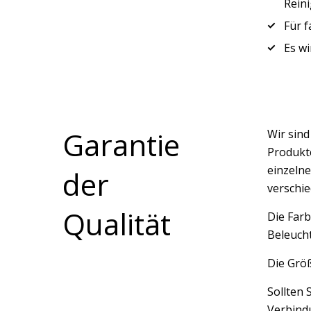
Rein
Für 
Es wi
Garantie
Wir sin
Produkte
einzelne
der
verschi
Qualität
Die Farb
Beleucht
Die Größ
Sollten 
Verbindu