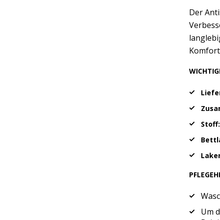
Der Anti
Verbesse
langlebi
Komfort 
WICHTIG
Lief
Zusa
Stoff
Bett
Lake
PFLEGEH
Wasc
Um di