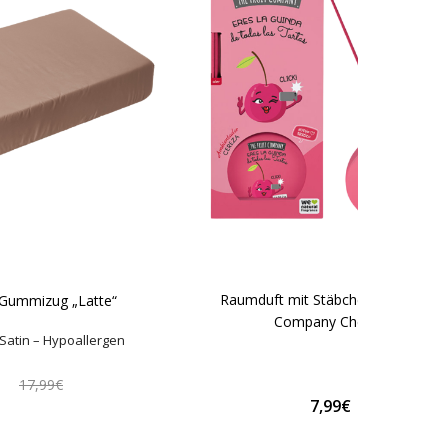
Raumduft mit Stäbchen "The Fruit
 Gummizug „Latte“
Company Cherry"
Satin – Hypoallergen
€
17,99€
7,99€