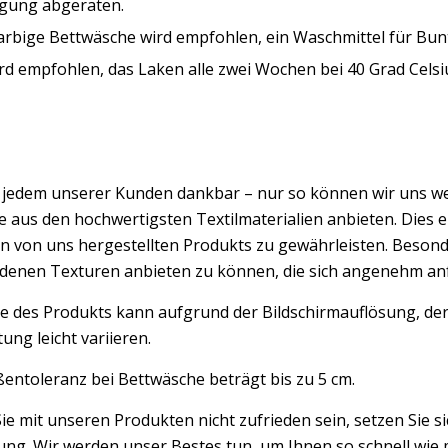
igung abgeraten.
farbige Bettwäsche wird empfohlen, ein Waschmittel für Bu
rd empfohlen, das Laken alle zwei Wochen bei 40 Grad Celsi
d jedem unserer Kunden dankbar – nur so können wir uns w
 aus den hochwertigsten Textilmaterialien anbieten. Dies er
n von uns hergestellten Produkts zu gewährleisten. Besond
edenen Texturen anbieten zu können, die sich angenehm an
e des Produkts kann aufgrund der Bildschirmauflösung, der
ung leicht variieren.
entoleranz bei Bettwäsche beträgt bis zu 5 cm.
Sie mit unseren Produkten nicht zufrieden sein, setzen Sie si
ng. Wir werden unser Bestes tun, um Ihnen so schnell wie m