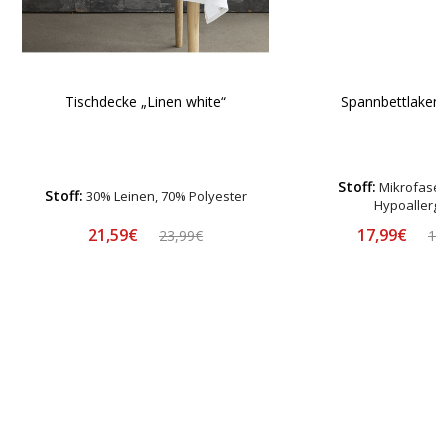
Tischdecke „Linen white“
Spannbettlaken 
Stoff:
Mikrofaser-
Stoff:
30% Leinen, 70% Polyester
Hypoallerg
21,59€
17,99€
23,99€
19