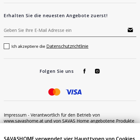
Erhalten Sie die neuesten Angebote zuerst!
Datenschutzrichtlinie
Ich akzeptiere die
Folgen Sie uns
Impressum - Verantwortlich für den Betrieb von
www.savashome.at und von SAVAS Home angebotene Produkte
und Dienstleistungen: Žaros g. 17 LT04125 Vilnius Lithuania
Umsatzsteuer-Identifikationsnummer: LT100015220214 Bitte
SAVASHOME verwendet vier Haupttypen von Cookies.
senden Sie keine Waren ohne vorherige Bestätigung an diese