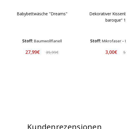
Babybettwäsche "Dreams"
Dekorativer Kissenb
baroque“ 1 S
Stoff:
Stoff:
Baumwollflanell
Mikrofaser – H
27,99€
3,00€
39,99€
5,
Kundenrezensionen