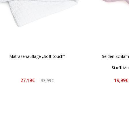
Matrazenauflage „Soft touch“
Seiden Schlaf
Stoff:
Mul
27,19€
19,99
33,99€