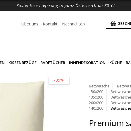
Kostenlose Lieferung in ganz Österreich ab 80 €!
t
Über uns
Kontakt
Nachrichten
GESCH
EN
KISSENBEZÜGE
BADETÜCHER
INNENDEKORATION
KÜCHE
BA
-35%
Bettwäsche
Bettwäs
150x200
Bettwäsche
135x200
Bettwäsche
200x200
Bettwäsche
140x200
Bettwäsche
Premium sa