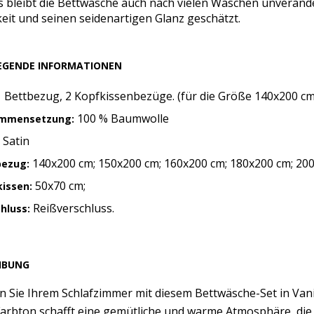
 bleibt die Bettwäsche auch nach vielen Wäschen unverände
eit und seinen seidenartigen Glanz geschätzt.
EGENDE INFORMATIONEN
 Bettbezug, 2 Kopfkissenbezüge. (für die Größe 140x200 c
100 % Baumwolle
mmensetzung:
Satin
:
140x200 cm; 150x200 cm; 160x200 cm; 180x200 cm; 20
bezug:
50x70 cm;
issen:
Reißverschluss.
chluss:
IBUNG
n Sie Ihrem Schlafzimmer mit diesem Bettwäsche-Set in Vanil
Farbton schafft eine gemütliche und warme Atmosphäre, die si