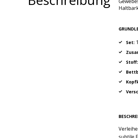
Gewebes
Haltbark
GRUNDL
1
Set:
Zusa
Stoff
Bett
Kopfk
Vers
BESCHRE
Verleihe
subtile 