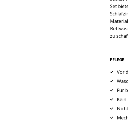
Set biet
Schlafz
Material
Bettwäsc
zu schaf
PFLEGE
Vor 
Wasch
Für 
Kein 
Nicht
Mech