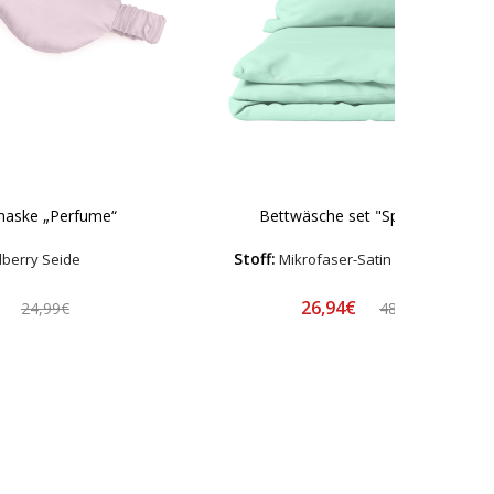
maske „Perfume“
Bettwäsche set "Spring Dew"
Stoff:
berry Seide
Mikrofaser-Satin – Hypoallerge
€
26,94€
24,99€
48,99€