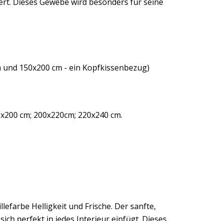
rt. Dieses Gewebe wird besonders für seine
m und 150x200 cm - ein Kopfkissenbezug)
0x200 cm; 200x220cm; 220x240 cm.
lefarbe Helligkeit und Frische. Der sanfte,
ch perfekt in jedes Interieur einfügt. Dieses