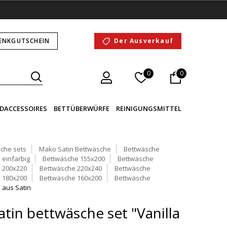
ENKGUTSCHEIN
Der Ausverkauf
0
0
DACCESSOIRES
BETTÜBERWÜRFE
REINIGUNGSMITTEL
che sets
Mako Satin Bettwäsche
Bettwäsche
 einfarbig
Bettwäsche 155x200
Bettwäsche
 200x220
Bettwäsche 220x240
Bettwäsche
 180x200
Bettwäsche 160x200
Bettwäsche
 aus Satin
tin bettwäsche set "Vanilla