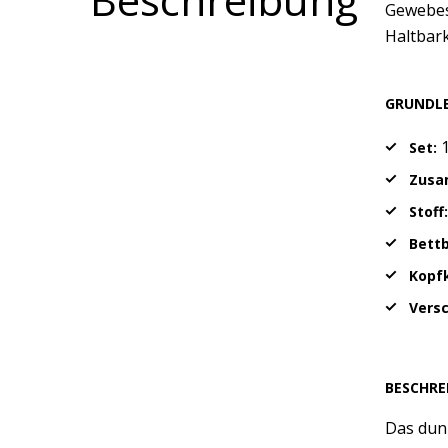
Gewebes
Haltbark
GRUNDL
1
Set:
Zusa
Stoff
Bett
Kopfk
Vers
BESCHRE
Das dunk