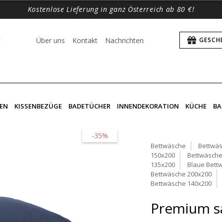
Kostenlose Lieferung in ganz Österreich ab 80 €!
t
Über uns
Kontakt
Nachrichten
GESCH
EN
KISSENBEZÜGE
BADETÜCHER
INNENDEKORATION
KÜCHE
BA
-35%
Bettwäsche
Bettwäs
150x200
Bettwäsche
135x200
Blaue Bett
Bettwäsche 200x200
Bettwäsche 140x200
Premium sa