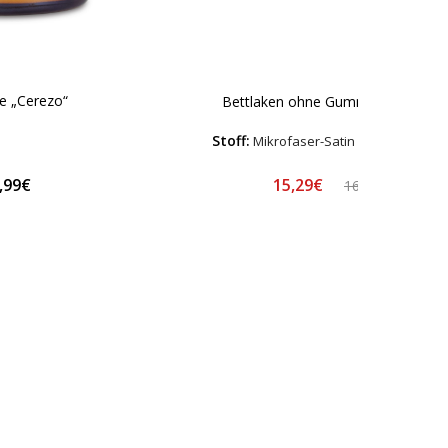
e „Cerezo“
Bettlaken ohne Gummizug „Ozai“
Stoff:
Mikrofaser-Satin – Hypoallerge
15,29€
,99€
16,99€