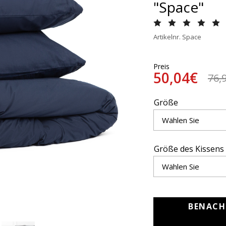
"Space"
Artikelnr. Space
Preis
50,04€
76,
Größe
Größe des Kissens
BENACH