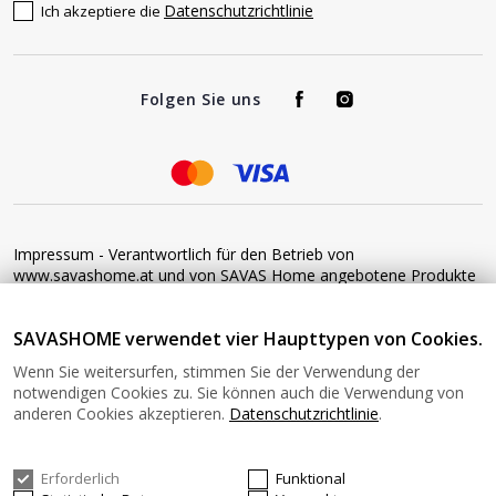
Datenschutzrichtlinie
Ich akzeptiere die
Folgen Sie uns
Impressum - Verantwortlich für den Betrieb von
www.savashome.at und von SAVAS Home angebotene Produkte
und Dienstleistungen: Žaros g. 17 LT04125 Vilnius Lithuania
Umsatzsteuer-Identifikationsnummer: LT100015220214 Bitte
SAVASHOME verwendet vier Haupttypen von Cookies.
senden Sie keine Waren ohne vorherige Bestätigung an diese
Adresse zurück. Informationen zur Retoure finden Sie unter
Wenn Sie weitersurfen, stimmen Sie der Verwendung der
diesem Link: https://www.savashome.at/rueckgabebedingungen-
notwendigen Cookies zu. Sie können auch die Verwendung von
fuer-waren Gerne können Sie sich mit uns in Verbindung setzen:
anderen Cookies akzeptieren.
Datenschutzrichtlinie
.
Montag − Freitag: 08:00−16:00 Uhr E-Mail: Info@savashome.at
Erforderlich
Funktional
© 2026 SAVASHOME Alle Rechte vorbehalten.