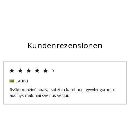
Kundenrezensionen
5
Laura
Ryški oranžinė spalva suteikia kambariui gyvybingumo, o
audinys maloniai švelnus veidui.