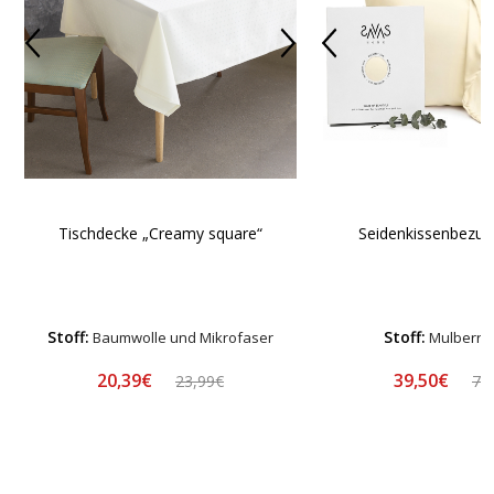
Tischdecke „Creamy square“
Seidenkissenbezug
Stoff:
Stoff:
Baumwolle und Mikrofaser
Mulberry 
20,39€
39,50€
23,99€
78