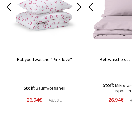
Babybettwäsche "Pink love"
Bettwäsche set "A
Stoff:
Mikrofaser-
Stoff:
Baumwollflanell
Hypoallerg
26,94€
26,94€
48,99€
48