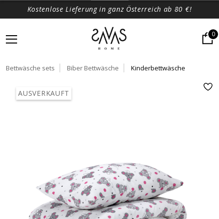
Kostenlose Lieferung in ganz Österreich ab 80 €!
0
Bettwäsche sets
Biber Bettwäsche
Kinderbettwäsche
AUSVERKAUFT