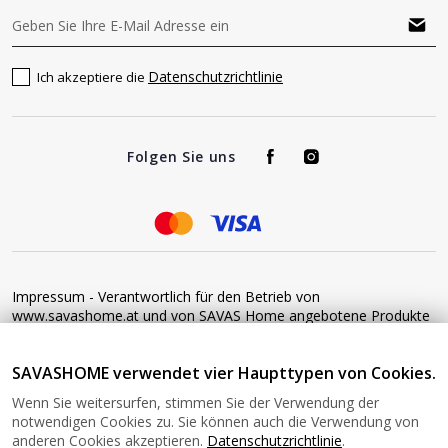
Datenschutzrichtlinie
Ich akzeptiere die
Folgen Sie uns
Impressum - Verantwortlich für den Betrieb von
www.savashome.at und von SAVAS Home angebotene Produkte
und Dienstleistungen: Žaros g. 17 LT04125 Vilnius Lithuania
Umsatzsteuer-Identifikationsnummer: LT100015220214 Bitte
SAVASHOME verwendet vier Haupttypen von Cookies.
senden Sie keine Waren ohne vorherige Bestätigung an diese
Adresse zurück. Informationen zur Retoure finden Sie unter
Wenn Sie weitersurfen, stimmen Sie der Verwendung der
diesem Link: https://www.savashome.at/rueckgabebedingungen-
notwendigen Cookies zu. Sie können auch die Verwendung von
fuer-waren Gerne können Sie sich mit uns in Verbindung setzen:
anderen Cookies akzeptieren.
Datenschutzrichtlinie
.