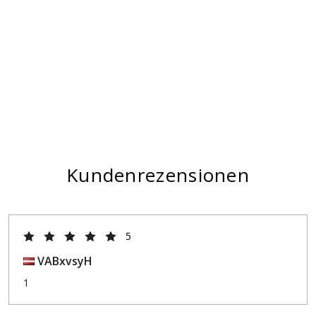
Kundenrezensionen
5
VABxvsyH
1