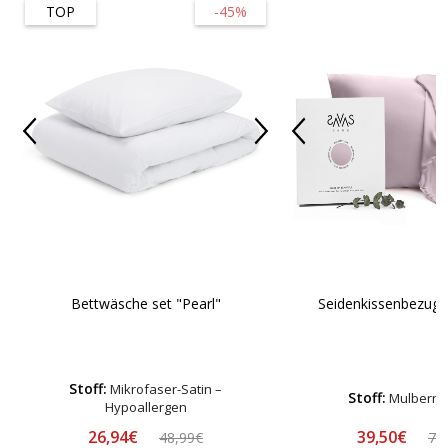
TOP
-45%
Bettwäsche set "Pearl"
Seidenkissenbezug 
Stoff:
Mikrofaser-Satin –
Stoff:
Mulberry 
Hypoallergen
26,94€
39,50€
48,99€
78