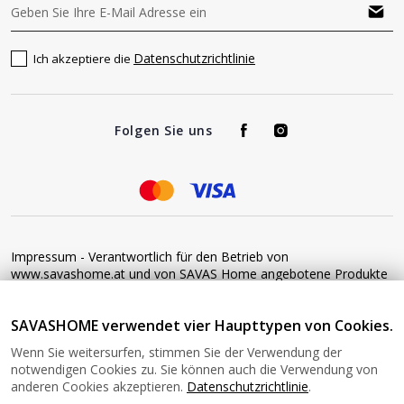
Datenschutzrichtlinie
Ich akzeptiere die
Folgen Sie uns
Impressum - Verantwortlich für den Betrieb von
www.savashome.at und von SAVAS Home angebotene Produkte
und Dienstleistungen: Žaros g. 17 LT04125 Vilnius Lithuania
Umsatzsteuer-Identifikationsnummer: LT100015220214 Bitte
SAVASHOME verwendet vier Haupttypen von Cookies.
senden Sie keine Waren ohne vorherige Bestätigung an diese
Adresse zurück. Informationen zur Retoure finden Sie unter
Wenn Sie weitersurfen, stimmen Sie der Verwendung der
diesem Link: https://www.savashome.at/rueckgabebedingungen-
notwendigen Cookies zu. Sie können auch die Verwendung von
fuer-waren Gerne können Sie sich mit uns in Verbindung setzen:
anderen Cookies akzeptieren.
Datenschutzrichtlinie
.
Montag − Freitag: 08:00−16:00 Uhr E-Mail: Info@savashome.at