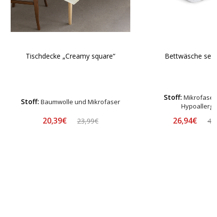
Tischdecke „Creamy square“
Bettwäsche set 
Stoff:
Mikrofaser-
Stoff:
Baumwolle und Mikrofaser
Hypoallerg
20,39€
26,94€
23,99€
48