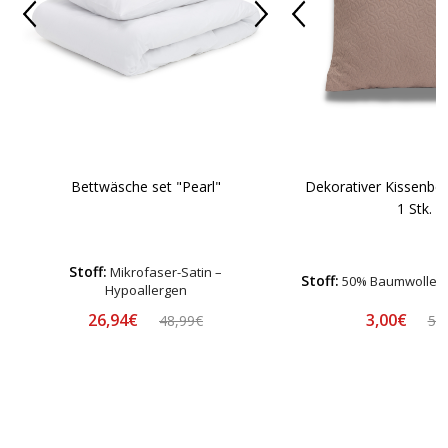
Bettwäsche set "Pearl"
Dekorativer Kissenbe
1 Stk.
Stoff:
Mikrofaser-Satin –
Stoff:
50% Baumwolle, 5
Hypoallergen
26,94€
3,00€
48,99€
5,