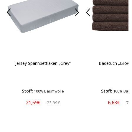
Jersey Spannbettlaken „Grey“
Badetuch „Brown
Stoff:
Stoff:
100% Baumwolle
100% Bau
21,59€
6,63€
23,99€
7,