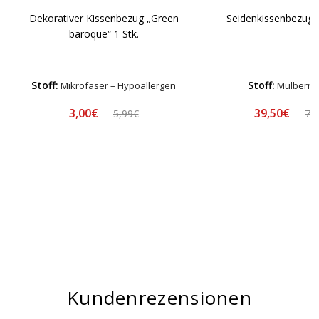
Dekorativer Kissenbezug „Green
Seidenkissenbezug 
baroque“ 1 Stk.
Stoff:
Stoff:
Mikrofaser – Hypoallergen
Mulberry 
3,00€
39,50€
5,99€
78
Kundenrezensionen