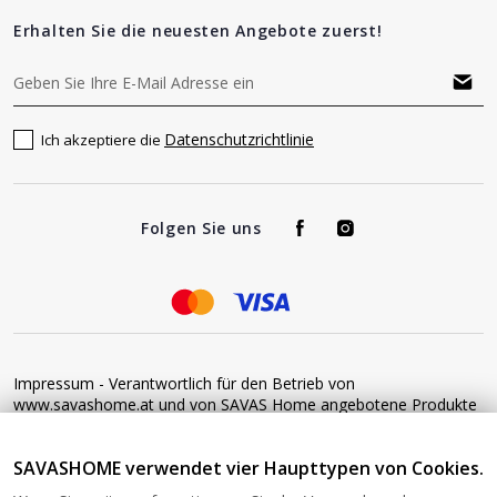
Erhalten Sie die neuesten Angebote zuerst!
Datenschutzrichtlinie
Ich akzeptiere die
Folgen Sie uns
Impressum - Verantwortlich für den Betrieb von
www.savashome.at und von SAVAS Home angebotene Produkte
und Dienstleistungen: Žaros g. 17 LT04125 Vilnius Lithuania
Umsatzsteuer-Identifikationsnummer: LT100015220214 Bitte
SAVASHOME verwendet vier Haupttypen von Cookies.
senden Sie keine Waren ohne vorherige Bestätigung an diese
Adresse zurück. Informationen zur Retoure finden Sie unter