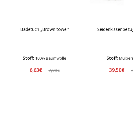
Badetuch „Brown towel“
Seidenkissenbezug 
Stoff:
Stoff:
100% Baumwolle
Mulberry 
6,63€
39,50€
7,99€
78