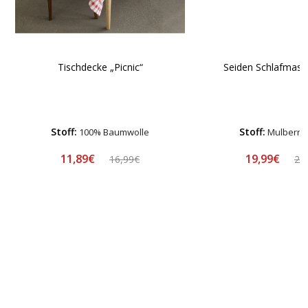
Tischdecke „Picnic“
Seiden Schlafmask
Stoff:
Stoff:
100% Baumwolle
Mulberry 
11,89€
19,99€
16,99€
24