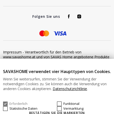
Folgen Sie uns
Impressum - Verantwortlich für den Betrieb von
www.savashome.at und von SAVAS Home angebotene Produkte
und Dienstleistungen: Žaros g. 17 LT04125 Vilnius Lithuania
Umsatzsteuer-Identifikationsnummer: LT100015220214 Bitte
SAVASHOME verwendet vier Haupttypen von Cookies.
senden Sie keine Waren ohne vorherige Bestätigung an diese
Adresse zurück. Informationen zur Retoure finden Sie unter
Wenn Sie weitersurfen, stimmen Sie der Verwendung der
diesem Link: https://www.savashome.at/rueckgabebedingungen-
notwendigen Cookies zu. Sie können auch die Verwendung von
fuer-waren Gerne können Sie sich mit uns in Verbindung setzen:
anderen Cookies akzeptieren.
Datenschutzrichtlinie
.
Montag − Freitag: 08:00−16:00 Uhr E-Mail: Info@savashome.at
Erforderlich
Funktional
© 2026 SAVASHOME Alle Rechte vorbehalten.
Statistische Daten
Vermarktung
BESTÄTIGEN SIE DIE MARKIERTEN