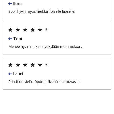
Ilona
Sopii hyvin myös herkkäihoiselle lapselle.
5
Topi
Menee hyvin mukana yökylään mummolaan.
5
Lauri
Printti on vielä söpömpi livenä kuin kuvassa!