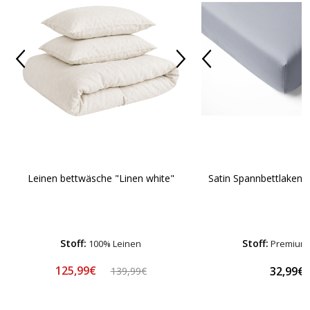
Leinen bettwäsche "Linen white"
Satin Spannbettlaken „
Stoff:
Stoff:
100% Leinen
Premium-
125,99€
32,99€
139,99€