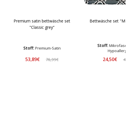
Premium satin bettwäsche set
Bettwäsche set "Mor
"Classic grey“
Stoff:
Mikrofaser-
Stoff:
Premium-Satin
Hypoallerg
53,89€
24,50€
76,99€
48