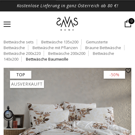
Kostenlose Lieferung in ganz Österreich ab 80 €!
0
Bettwäsche sets
Bettwäsche 135x200
Gemusterte
Bettwäsche
Bettwäsche mit Pflanzen
Braune Bettwäsche
Bettwäsche 200x220
Bettwäsche 200x200
Bettwäsche
140x200
Bettwäsche Baumwolle
TOP
-50%
AUSVERKAUFT