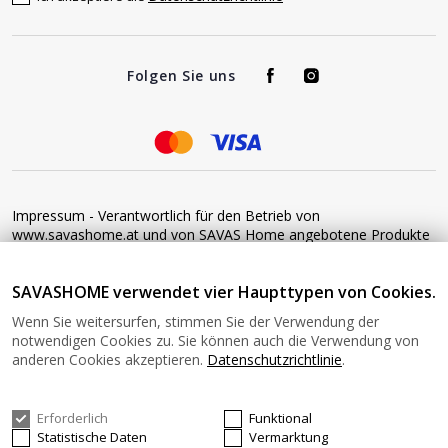
Folgen Sie uns
Impressum - Verantwortlich für den Betrieb von
www.savashome.at und von SAVAS Home angebotene Produkte
und Dienstleistungen: Žaros g. 17 LT04125 Vilnius Lithuania
Umsatzsteuer-Identifikationsnummer: LT100015220214 Bitte
SAVASHOME verwendet vier Haupttypen von Cookies.
senden Sie keine Waren ohne vorherige Bestätigung an diese
Adresse zurück. Informationen zur Retoure finden Sie unter
Wenn Sie weitersurfen, stimmen Sie der Verwendung der
diesem Link: https://www.savashome.at/rueckgabebedingungen-
notwendigen Cookies zu. Sie können auch die Verwendung von
fuer-waren Gerne können Sie sich mit uns in Verbindung setzen:
anderen Cookies akzeptieren.
Datenschutzrichtlinie
.
Montag − Freitag: 08:00−16:00 Uhr E-Mail: Info@savashome.at
Erforderlich
Funktional
© 2026 SAVASHOME Alle Rechte vorbehalten.
Statistische Daten
Vermarktung