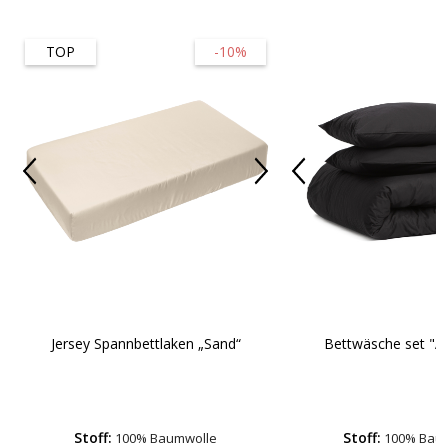
TOP
-10%
Jersey Spannbettlaken „Sand“
Bettwäsche set "An
Stoff:
Stoff:
100% Baumwolle
100% Bau