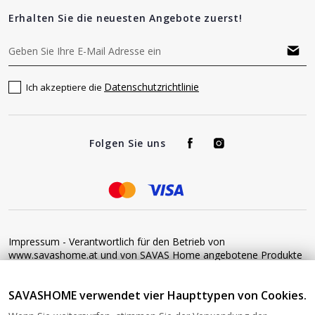
Erhalten Sie die neuesten Angebote zuerst!
Datenschutzrichtlinie
Ich akzeptiere die
Folgen Sie uns
Impressum - Verantwortlich für den Betrieb von
www.savashome.at und von SAVAS Home angebotene Produkte
und Dienstleistungen: Žaros g. 17 LT04125 Vilnius Lithuania
Umsatzsteuer-Identifikationsnummer: LT100015220214 Bitte
SAVASHOME verwendet vier Haupttypen von Cookies.
senden Sie keine Waren ohne vorherige Bestätigung an diese
Adresse zurück. Informationen zur Retoure finden Sie unter