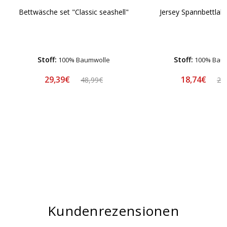
Bettwäsche set "Classic seashell"
Jersey Spannbettlake
Stoff:
Stoff:
100% Baumwolle
100% Bau
29,39€
18,74€
48,99€
24
Kundenrezensionen