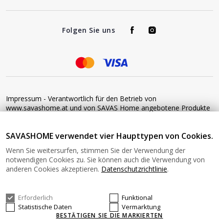
Folgen Sie uns
Impressum - Verantwortlich für den Betrieb von
www.savashome.at und von SAVAS Home angebotene Produkte
und Dienstleistungen: Žaros g. 17 LT04125 Vilnius Lithuania
Umsatzsteuer-Identifikationsnummer: LT100015220214 Bitte
SAVASHOME verwendet vier Haupttypen von Cookies.
senden Sie keine Waren ohne vorherige Bestätigung an diese
Adresse zurück. Informationen zur Retoure finden Sie unter
Wenn Sie weitersurfen, stimmen Sie der Verwendung der
diesem Link: https://www.savashome.at/rueckgabebedingungen-
notwendigen Cookies zu. Sie können auch die Verwendung von
fuer-waren Gerne können Sie sich mit uns in Verbindung setzen:
anderen Cookies akzeptieren.
Datenschutzrichtlinie
.
Montag − Freitag: 08:00−16:00 Uhr E-Mail: Info@savashome.at
Erforderlich
Funktional
© 2026 SAVASHOME Alle Rechte vorbehalten.
Statistische Daten
Vermarktung
BESTÄTIGEN SIE DIE MARKIERTEN