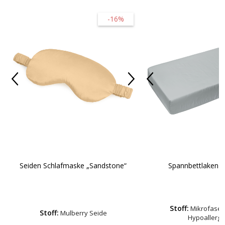
-16%
Seiden Schlafmaske „Sandstone“
Spannbettlaken „
Stoff:
Mikrofaser-
Stoff:
Mulberry Seide
Hypoallerg