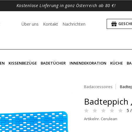
Kostenlose Lieferung in ganz Österreich ab 80 €!
t
Über uns
Kontakt
Nachrichten
GESCH
EN
KISSENBEZÜGE
BADETÜCHER
INNENDEKORATION
KÜCHE
BA
Badaccessoires
Badte
Badteppich 
5 /
Artikelnr. Cerulean