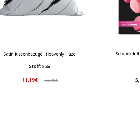
Schrankdüf
Satin Kissenbezüge „Heavenly Haze“
Stoff:
Satin
11,19€
5
13,99€