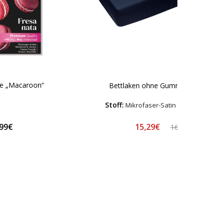
te „Macaroon“
Bettlaken ohne Gummizug „Navy“
Stoff:
Mikrofaser-Satin – Hypoallerge
15,29€
,99€
16,99€