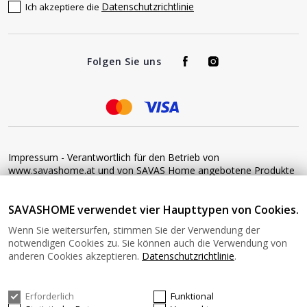
Datenschutzrichtlinie
Ich akzeptiere die
Folgen Sie uns
Impressum - Verantwortlich für den Betrieb von
www.savashome.at und von SAVAS Home angebotene Produkte
und Dienstleistungen: Žaros g. 17 LT04125 Vilnius Lithuania
Umsatzsteuer-Identifikationsnummer: LT100015220214 Bitte
SAVASHOME verwendet vier Haupttypen von Cookies.
senden Sie keine Waren ohne vorherige Bestätigung an diese
Adresse zurück. Informationen zur Retoure finden Sie unter
Wenn Sie weitersurfen, stimmen Sie der Verwendung der
diesem Link: https://www.savashome.at/rueckgabebedingungen-
notwendigen Cookies zu. Sie können auch die Verwendung von
fuer-waren Gerne können Sie sich mit uns in Verbindung setzen:
anderen Cookies akzeptieren.
Datenschutzrichtlinie
.
Montag − Freitag: 08:00−16:00 Uhr E-Mail: Info@savashome.at
Erforderlich
Funktional
© 2026 SAVASHOME Alle Rechte vorbehalten.