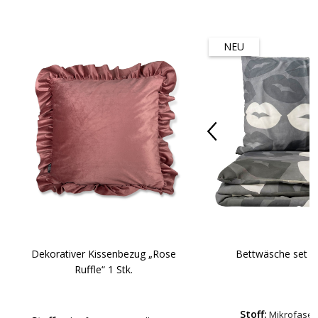
NEU
Dekorativer Kissenbezug „Rose
Bettwäsche set "L
Ruffle“ 1 Stk.
Stoff:
Mikrofaser-