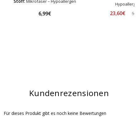
Stoff:
Mikrofaser – Hypoallergen
Hypoallerg
23,60€
6,99€
58
Kundenrezensionen
Für dieses Produkt gibt es noch keine Bewertungen