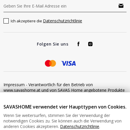
Datenschutzrichtlinie
Ich akzeptiere die
Folgen Sie uns
Impressum - Verantwortlich für den Betrieb von
www.savashome.at und von SAVAS Home angebotene Produkte
und Dienstleistungen: Žaros g. 17 LT04125 Vilnius Lithuania
Umsatzsteuer-Identifikationsnummer: LT100015220214 Bitte
SAVASHOME verwendet vier Haupttypen von Cookies.
senden Sie keine Waren ohne vorherige Bestätigung an diese
Adresse zurück. Informationen zur Retoure finden Sie unter
Wenn Sie weitersurfen, stimmen Sie der Verwendung der
diesem Link: https://www.savashome.at/rueckgabebedingungen-
notwendigen Cookies zu. Sie können auch die Verwendung von
fuer-waren Gerne können Sie sich mit uns in Verbindung setzen:
anderen Cookies akzeptieren.
Datenschutzrichtlinie
.
Montag − Freitag: 08:00−16:00 Uhr E-Mail: Info@savashome.at