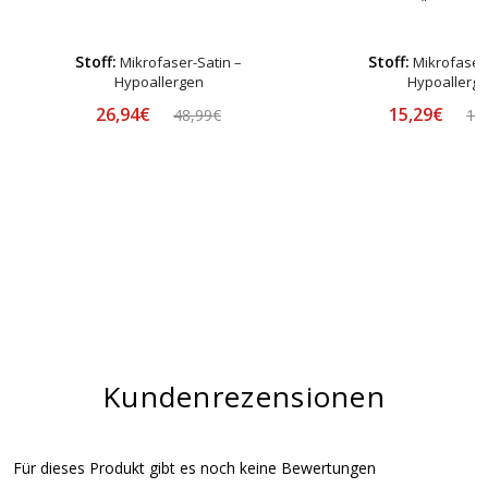
Stoff:
Stoff:
Mikrofaser-Satin –
Mikrofaser-
Hypoallergen
Hypoallerg
26,94€
15,29€
48,99€
16
Kundenrezensionen
Für dieses Produkt gibt es noch keine Bewertungen